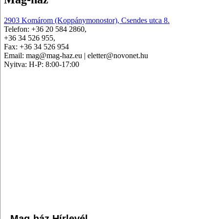
2903 Komárom (Koppánymonostor), Csendes utca 8.
Telefon: +36 20 584 2860,
+36 34 526 955,
Fax: +36 34 526 954
Email: mag@mag-haz.eu | eletter@novonet.hu
Nyitva: H-P: 8:00-17:00
Mag-ház Hírlevél