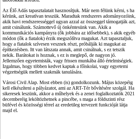
Az Élő Adás tapasztalatait hasznosítjuk. Már nem félünk kérni, s ha
kérünk, azt kreatívan tesszük. Maradtak rendszeres adományozóink,
akik havi rendszerességgel ugyan azzal az összeggel támogatják azt,
amit csinálunk. Számottevő új önkéntesünk van. Akik a
kommunikációs kampányra (ők jobbára az idősebbek), s akik egyéb
módon (ők a fiatalok) érzik megszólítva magukat. Azt tapasztaljuk,
hogy a fiatalok szívesen vesznek részt, próbálják ki magukat az
építkezésben. Itt van látszata annak, amit csinálnak, s ez tetszik
nekik. Barátokat is hoznak, s ez is meglepő, de nagyon jó.
Jellemzően egyetemisták, vagy frissen munkába álló értelmiségiek.
Izgalmas, hogy többen kedvet kaptak a főiskolai, vagy egyetemi
végzettségük mellett szakmák tanulására.
Városi Civil Alap. Most ebben (is) gondolkozunk. Május közepéig
kell elkészíteni a pályázatot, ami az ART-Tér bővítésére szolgál. Ha
sikeresek leszünk, akkor a műhelyek és a zenei foglalkoztatók 2021
decemberéig leköltözhetnek a pincébe, s maga a földszinti rész
büfével és közösségi térrel az eredetileg tervezett funkcióját látja
majd el.