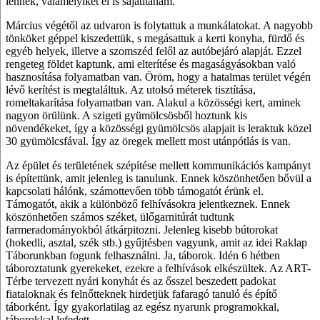
lennék, valamelyiket el is sajátítanám.
Március végétől az udvaron is folytattuk a munkálatokat. A nagyobb
tönköket géppel kiszedettük, s megásattuk a kerti konyha, fürdő és
egyéb helyek, illetve a szomszéd felől az autóbejáró alapját. Ezzel
rengeteg földet kaptunk, ami elterítése és magaságyásokban való
hasznosítása folyamatban van. Öröm, hogy a hatalmas terület végén
lévő kerítést is megtaláltuk. Az utolsó méterek tisztítása,
romeltakarítása folyamatban van. Alakul a közösségi kert, aminek
nagyon örülünk. A szigeti gyümölcsösből hoztunk kis
növendékeket, így a közösségi gyümölcsös alapjait is leraktuk közel
30 gyümölcsfával. Így az öregek mellett most utánpótlás is van.
Az épület és területének szépítése mellett kommunikációs kampányt
is építettünk, amit jelenleg is tanulunk. Ennek köszönhetően bővül a
kapcsolati hálónk, számottevően több támogatót érünk el.
Támogatót, akik a különböző felhívásokra jelentkeznek. Ennek
köszönhetően számos széket, ülőgarnitúrát tudtunk
farmeradományokból átkárpitozni. Jelenleg kisebb bútorokat
(hokedli, asztal, szék stb.) gyűjtésben vagyunk, amit az idei Raklap
Táborunkban fogunk felhasználni. Ja, táborok. Idén 6 hétben
táboroztatunk gyerekeket, ezekre a felhívások elkészültek. Az ART-
Térbe tervezett nyári konyhát és az ősszel beszedett padokat
fiataloknak és felnőtteknek hirdetjük fafaragó tanuló és építő
táborként. Így gyakorlatilag az egész nyarunk programokkal,
táborokkal lefedett.