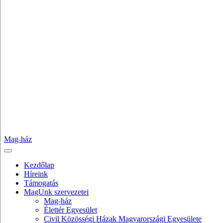
Mag-ház
Kezdőlap
Híreink
Támogatás
MagUnk szervezetei
Mag-ház
Élettér Egyesület
Civil Közösségi Házak Magyarországi Egyesülete