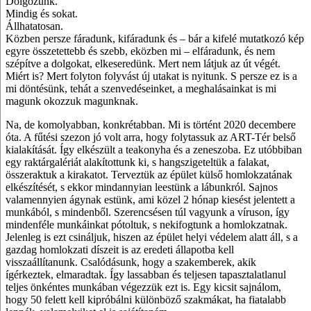
Dolgozunk.
Mindig és sokat.
Állhatatosan.
Közben persze fáradunk, kifáradunk és – bár a kifelé mutatkozó kép
egyre összetettebb és szebb, eközben mi – elfáradunk, és nem
szépítve a dolgokat, elkeseredünk. Mert nem látjuk az út végét.
Miért is? Mert folyton folyvást új utakat is nyitunk. S persze ez is a
mi döntésünk, tehát a szenvedéseinket, a meghalásainkat is mi
magunk okozzuk magunknak.
Na, de komolyabban, konkrétabban. Mi is történt 2020 decembere
óta. A fűtési szezon jó volt arra, hogy folytassuk az ART-Tér belső
kialakítását. Így elkészült a teakonyha és a zeneszoba. Ez utóbbiban
egy raktárgalériát alakítottunk ki, s hangszigeteltük a falakat,
összeraktuk a kirakatot. Terveztük az épület külső homlokzatának
elkészítését, s ekkor mindannyian leestünk a lábunkról. Sajnos
valamennyien ágynak estünk, ami közel 2 hónap kiesést jelentett a
munkából, s mindenből. Szerencsésen túl vagyunk a víruson, így
mindenféle munkáinkat pótoltuk, s nekifogtunk a homlokzatnak.
Jelenleg is ezt csináljuk, hiszen az épület helyi védelem alatt áll, s a
gazdag homlokzati díszeit is az eredeti állapotba kell
visszaállítanunk. Csalódásunk, hogy a szakemberek, akik
ígérkeztek, elmaradtak. Így lassabban és teljesen tapasztalatlanul
teljes önkéntes munkában végezzük ezt is. Egy kicsit sajnálom,
hogy 50 felett kell kipróbálni különböző szakmákat, ha fiatalabb