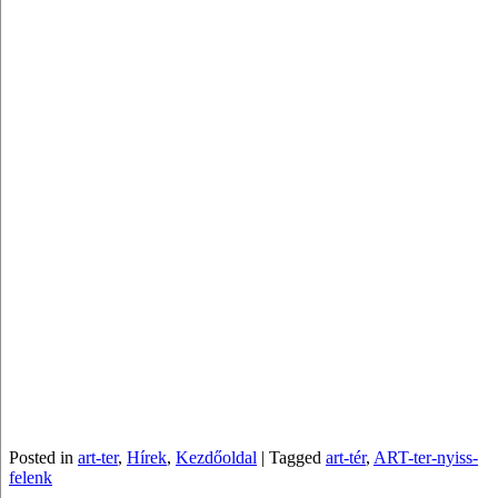
Posted in
art-ter
,
Hírek
,
Kezdőoldal
|
Tagged
art-tér
,
ART-ter-nyiss-
felenk