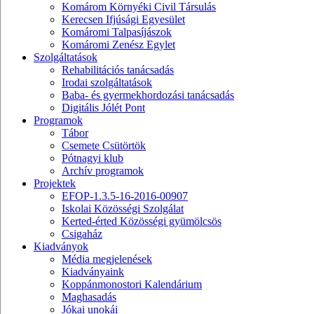
Komárom Környéki Civil Társulás
Kerecsen Ifjúsági Egyesület
Komáromi Talpasíjászok
Komáromi Zenész Egylet
Szolgáltatások
Rehabilitációs tanácsadás
Irodai szolgáltatások
Baba- és gyermekhordozási tanácsadás
Digitális Jólét Pont
Programok
Tábor
Csemete Csütörtök
Pótnagyi klub
Archív programok
Projektek
EFOP-1.3.5-16-2016-00907
Iskolai Közösségi Szolgálat
Kerted-érted Közösségi gyümölcsös
Csigaház
Kiadványok
Média megjelenések
Kiadványaink
Koppánmonostori Kalendárium
Maghasadás
Jókai unokái