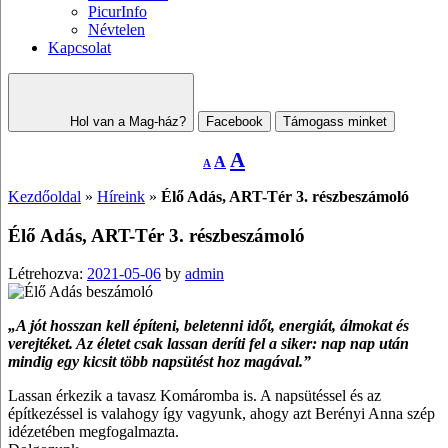
PicurInfo
Névtelen
Kapcsolat
Hol van a Mag-ház?
Facebook
Támogass minket
Decrease
Reset
Increase
A
A
A
font
font
size.
font
size.
Kezdőoldal
»
Híreink
»
Élő Adás, ART-Tér 3. részbeszámoló
size.
Élő Adás, ART-Tér 3. részbeszámoló
Létrehozva:
2021-05-06
by
admin
„A jót hosszan kell építeni, beletenni időt, energiát, álmokat és
verejtéket. Az életet csak lassan deríti fel a siker: nap nap után
mindig egy kicsit több napsütést hoz magával.”
Lassan érkezik a tavasz Komáromba is. A napsütéssel és az
építkezéssel is valahogy így vagyunk, ahogy azt Berényi Anna szép
idézetében megfogalmazta.