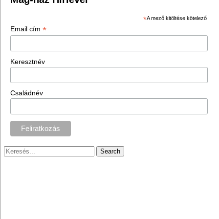
*
A mező kitöltése kötelező
*
Email cím
Keresztnév
Családnév