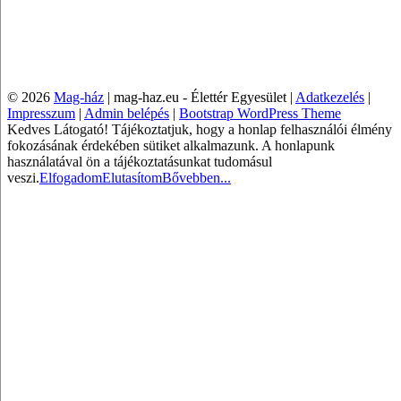
© 2026
Mag-ház
|
mag-haz.eu - Élettér Egyesület |
Adatkezelés
|
Impresszum
|
Admin belépés
|
Bootstrap WordPress Theme
Kedves Látogató! Tájékoztatjuk, hogy a honlap felhasználói élmény
fokozásának érdekében sütiket alkalmazunk. A honlapunk
használatával ön a tájékoztatásunkat tudomásul
veszi.
Elfogadom
Elutasítom
Bővebben...