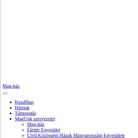
Mag-ház
Kezdőlap
Híreink
Támogatás
MagUnk szervezetei
Mag-ház
Élettér Egyesület
Civil Közösségi Házak Magyarországi Egyesülete