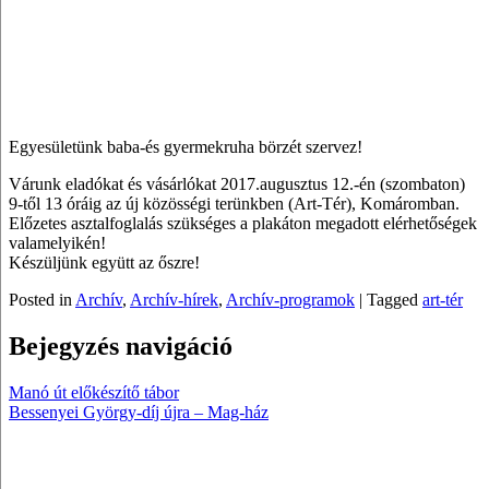
Egyesületünk baba-és gyermekruha börzét szervez!
Várunk eladókat és vásárlókat 2017.augusztus 12.-én (szombaton)
9-től 13 óráig az új közösségi terünkben (Art-Tér), Komáromban.
Előzetes asztalfoglalás szükséges a plakáton megadott elérhetőségek
valamelyikén!
Készüljünk együtt az őszre!
Posted in
Archív
,
Archív-hírek
,
Archív-programok
|
Tagged
art-tér
Bejegyzés navigáció
Manó út előkészítő tábor
Bessenyei György-díj újra – Mag-ház