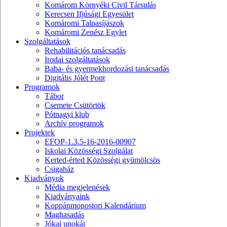
Komárom Környéki Civil Társulás
Kerecsen Ifjúsági Egyesület
Komáromi Talpasíjászok
Komáromi Zenész Egylet
Szolgáltatások
Rehabilitációs tanácsadás
Irodai szolgáltatások
Baba- és gyermekhordozási tanácsadás
Digitális Jólét Pont
Programok
Tábor
Csemete Csütörtök
Pótnagyi klub
Archív programok
Projektek
EFOP-1.3.5-16-2016-00907
Iskolai Közösségi Szolgálat
Kerted-érted Közösségi gyümölcsös
Csigaház
Kiadványok
Média megjelenések
Kiadványaink
Koppánmonostori Kalendárium
Maghasadás
Jókai unokái