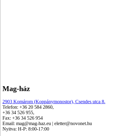
Mag-ház
2903 Komárom (Koppánymonostor), Csendes utca 8.
Telefon: +36 20 584 2860,
+36 34 526 955,
Fax: +36 34 526 954
Email: mag@mag-haz.eu | eletter@novonet.hu
Nyitva: H-P: 8:00-17:00