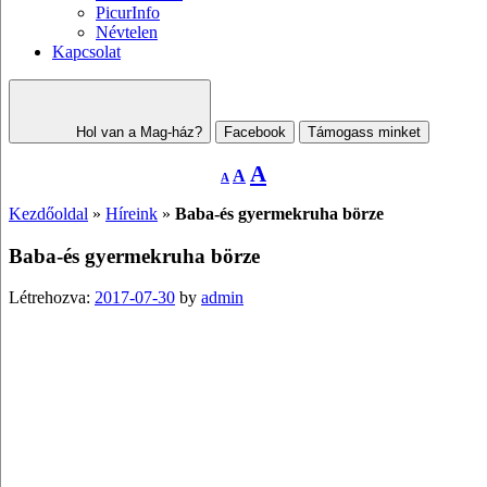
PicurInfo
Névtelen
Kapcsolat
Hol van a Mag-ház?
Facebook
Támogass minket
Decrease
Reset
Increase
A
A
A
font
font
size.
font
size.
Kezdőoldal
»
Híreink
»
Baba-és gyermekruha börze
size.
Baba-és gyermekruha börze
Létrehozva:
2017-07-30
by
admin