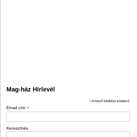
Mag-ház Hírlevél
*
A mező kitöltése kötelező
*
Email cím
Keresztnév