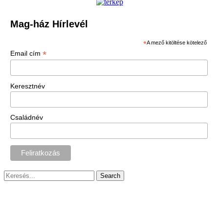
Mag-ház Hírlevél
*
A mező kitöltése kötelező
*
Email cím
Keresztnév
Családnév