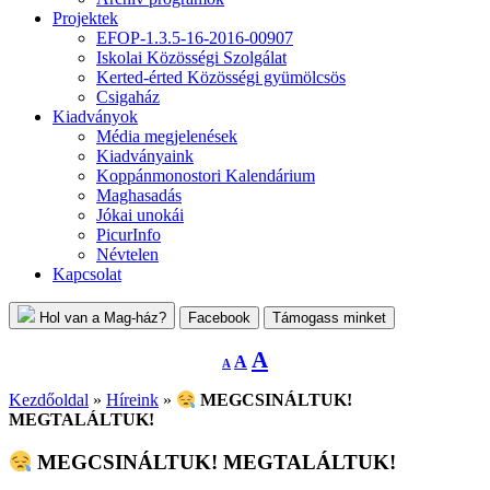
Projektek
EFOP-1.3.5-16-2016-00907
Iskolai Közösségi Szolgálat
Kerted-érted Közösségi gyümölcsös
Csigaház
Kiadványok
Média megjelenések
Kiadványaink
Koppánmonostori Kalendárium
Maghasadás
Jókai unokái
PicurInfo
Névtelen
Kapcsolat
Hol van a Mag-ház?
Facebook
Támogass minket
Decrease
Reset
Increase
A
A
A
font
font
size.
font
size.
Kezdőoldal
»
Híreink
»
MEGCSINÁLTUK!
size.
MEGTALÁLTUK!
MEGCSINÁLTUK! MEGTALÁLTUK!