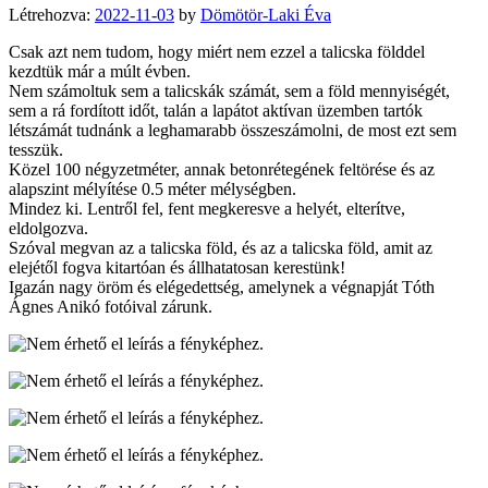
Létrehozva:
2022-11-03
by
Dömötör-Laki Éva
Csak azt nem tudom, hogy miért nem ezzel a talicska földdel
kezdtük már a múlt évben.
Nem számoltuk sem a talicskák számát, sem a föld mennyiségét,
sem a rá fordított időt, talán a lapátot aktívan üzemben tartók
létszámát tudnánk a leghamarabb összeszámolni, de most ezt sem
tesszük.
Közel 100 négyzetméter, annak betonrétegének feltörése és az
alapszint mélyítése 0.5 méter mélységben.
Mindez ki. Lentről fel, fent megkeresve a helyét, elterítve,
eldolgozva.
Szóval megvan az a talicska föld, és az a talicska föld, amit az
elejétől fogva kitartóan és állhatatosan kerestünk!
Igazán nagy öröm és elégedettség, amelynek a végnapját Tóth
Ágnes Anikó fotóival zárunk.