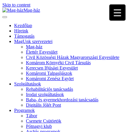
Skip to content
Mag-ház
Kezdőlap
Híreink
Támogatás
MagUnk szervezetei
Mag-ház
Élettér Egyesület
Civil Közösségi Házak Magyarországi Egyesülete
Komárom Környéki Civil Társulás
Kerecsen Ifjúsági Egyesület
Komáromi Talpasíjászok
Komáromi Zenész Egylet
Szolgáltatások
Rehabilitációs tanácsadás
Irodai szolgáltatások
Baba- és gyermekhordozási tanácsadás
Digitális Jólét Pont
Programok
Tábor
Csemete Csütörtök
Pótnagyi klub
Archív programok