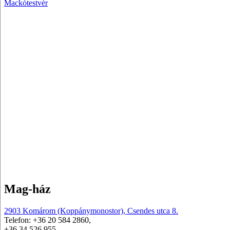
Mackótestvér
Mag-ház
2903 Komárom (Koppánymonostor), Csendes utca 8.
Telefon: +36 20 584 2860,
+36 34 526 955,