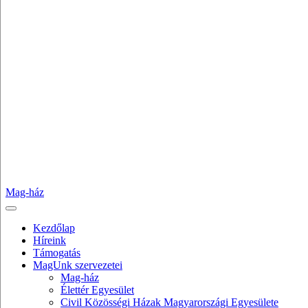
Mag-ház
Kezdőlap
Híreink
Támogatás
MagUnk szervezetei
Mag-ház
Élettér Egyesület
Civil Közösségi Házak Magyarországi Egyesülete