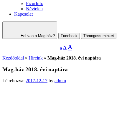
PicurInfo
Névtelen
Kapcsolat
Hol van a Mag-ház?
Facebook
Támogass minket
Decrease
Reset
Increase
A
A
A
font
font
size.
font
size.
Kezdőoldal
»
Híreink
»
Mag-ház 2018. évi naptára
size.
Mag-ház 2018. évi naptára
Létrehozva:
2017-12-17
by
admin