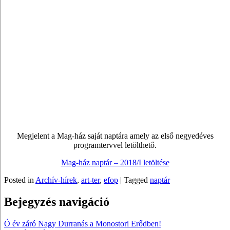
Megjelent a Mag-ház saját naptára amely az első negyedéves
programtervvel letölthető.
Mag-ház naptár – 2018/I letöltése
Posted in
Archív-hírek
,
art-ter
,
efop
|
Tagged
naptár
Bejegyzés navigáció
Ó év záró Nagy Durranás a Monostori Erődben!