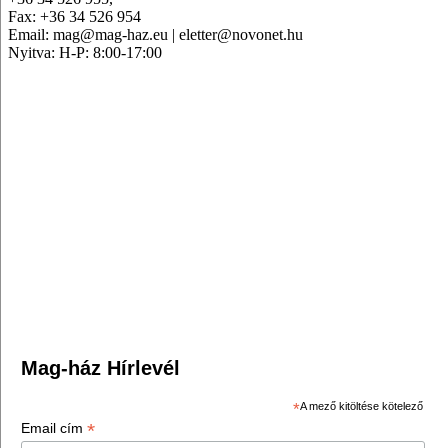
Fax: +36 34 526 954
Email: mag@mag-haz.eu | eletter@novonet.hu
Nyitva: H-P: 8:00-17:00
Mag-ház Hírlevél
*
A mező kitöltése kötelező
*
Email cím