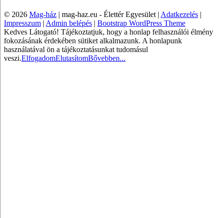
© 2026
Mag-ház
|
mag-haz.eu - Élettér Egyesület |
Adatkezelés
|
Impresszum
|
Admin belépés
|
Bootstrap WordPress Theme
Kedves Látogató! Tájékoztatjuk, hogy a honlap felhasználói élmény
fokozásának érdekében sütiket alkalmazunk. A honlapunk
használatával ön a tájékoztatásunkat tudomásul
veszi.
Elfogadom
Elutasítom
Bővebben...