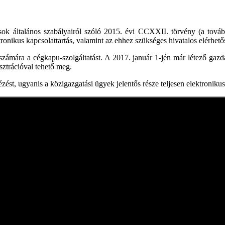
ások általános szabályairól szóló 2015. évi CCXXII. törvény (a tovább
tronikus kapcsolattartás, valamint az ehhez szükséges hivatalos elérh
számára a cégkapu-szolgáltatást. A 2017. január 1-jén már létező gazdá
sztrációval tehető meg.
t, ugyanis a közigazgatási ügyek jelentős része teljesen elektronikus