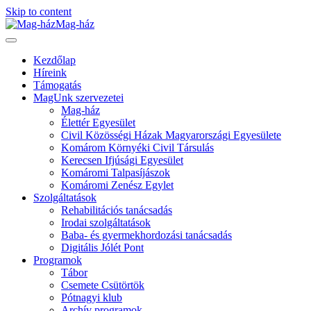
Skip to content
Mag-ház
Kezdőlap
Híreink
Támogatás
MagUnk szervezetei
Mag-ház
Élettér Egyesület
Civil Közösségi Házak Magyarországi Egyesülete
Komárom Környéki Civil Társulás
Kerecsen Ifjúsági Egyesület
Komáromi Talpasíjászok
Komáromi Zenész Egylet
Szolgáltatások
Rehabilitációs tanácsadás
Irodai szolgáltatások
Baba- és gyermekhordozási tanácsadás
Digitális Jólét Pont
Programok
Tábor
Csemete Csütörtök
Pótnagyi klub
Archív programok