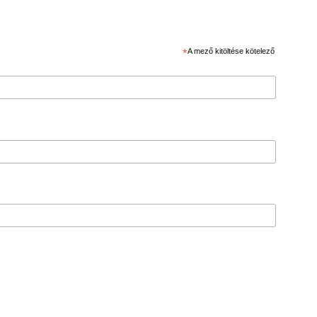
*
A mező kitöltése kötelező