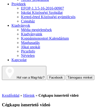
Projektek
EFOP-1.3.5-16-2016-00907
Iskolai Közösségi Szolgálat
Kerted-érted Közösségi gyümölcsös
Csigaház
Kiadványok
Média megjelenések
Kiadványaink
Koppánmonostori Kalendárium
Maghasadás
Jókai unokái
PicurInfo
Névtelen
Kapcsolat
Hol van a Mag-ház?
Facebook
Támogass minket
Kezdőoldal
»
Híreink
»
Cégkapu ismertető videó
Cégkapu ismertető videó