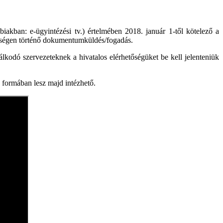
iakban: e-ügyintézési tv.) értelmében 2018. január 1-től kötelező a
etőségen történő dokumentumküldés/fogadás.
lkodó szervezeteknek a hivatalos elérhetőségüket be kell jelenteniük
 formában lesz majd intézhető.