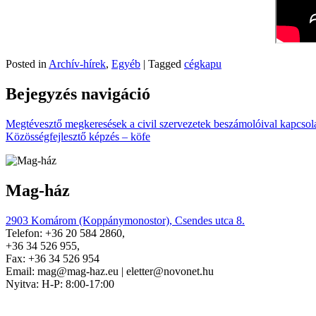
Posted in
Archív-hírek
,
Egyéb
|
Tagged
cégkapu
Bejegyzés navigáció
Megtévesztő megkeresések a civil szervezetek beszámolóival kapcsol
Közösségfejlesztő képzés – köfe
Mag-ház
2903 Komárom (Koppánymonostor), Csendes utca 8.
Telefon: +36 20 584 2860,
+36 34 526 955,
Fax: +36 34 526 954
Email: mag@mag-haz.eu | eletter@novonet.hu
Nyitva: H-P: 8:00-17:00