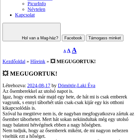
PicurInfo
Névtelen
Kapcsolat
Hol van a Mag-ház?
Facebook
Támogass minket
Decrease
Reset
Increase
A
A
A
font
font
size.
font
size.
Kezdőoldal
»
Híreink
»
💥 MEGUGORTUK!
size.
💥 MEGUGORTUK!
Létrehozva:
2024-08-17
by
Dömötör-Laki Éva
Az ősemberekkel az utolsó napot is.
Igaz, hogy ennek már majd egy hete, de hát mi is csak emberek
vagyunk, s ennyi táborhét után csak-csak kijár egy kis otthoni
kikapcsolódás is.
Szóval ha megtörve nem is, de nagyban megfogyatkozva zártuk az
ősember táborhetet. Mert hát sokan nekiindultak még egy utolsó
nagy balatoni hétvégének ebben a nagy hőségben.
Nem tudjuk, hogy az ősemberek miként, de mi nagyon nehezen
viseltük ezt a hőséget.