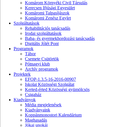
Komárom Környéki Civil Társulás
Kerecsen Ifjúsági Egyesület
Komáromi Talpasíjászok
Komáromi Zenész Egylet
Szolgáltatások
Rehabilitációs tanácsadás
Irodai szolgáltatások
Baba- és gyermekhordozási tanácsadás
Digitális Jólét Pont
Programok
Tábor
Csemete Csütörtök
Pótnagyi klub
Archív programok
Projektek
EFOP-1.3.5-16-2016-00907
Iskolai Közösségi Szolgálat
Kerted-érted Közösségi gyümölcsös
Csigaház
Kiadványok
Média megjelenések
Kiadványaink
Koppánmonostori Kalendárium
Maghasadás
Jókai unokái