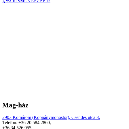
🧑‍🎨 KISMŰVÉSZBEN!
Mag-ház
2903 Komárom (Koppánymonostor), Csendes utca 8.
Telefon: +36 20 584 2860,
+36 34 526 955,