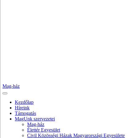
Mag-ház
Kezdőlap
Híreink
Támogatás
MagUnk szervezetei
Mag-ház
Élettér Egyesület
Civil Közösségi Házak Magyarországi Egyesülete