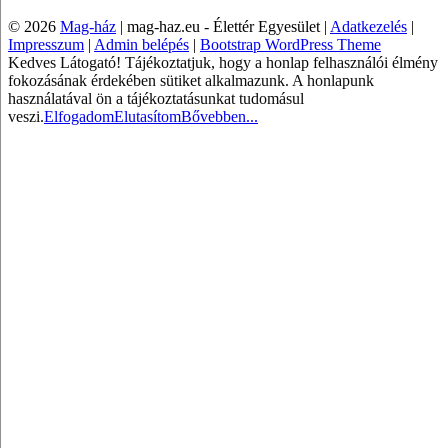
© 2026
Mag-ház
|
mag-haz.eu - Élettér Egyesület |
Adatkezelés
|
Impresszum
|
Admin belépés
|
Bootstrap WordPress Theme
Kedves Látogató! Tájékoztatjuk, hogy a honlap felhasználói élmény
fokozásának érdekében sütiket alkalmazunk. A honlapunk
használatával ön a tájékoztatásunkat tudomásul
veszi.
Elfogadom
Elutasítom
Bővebben...