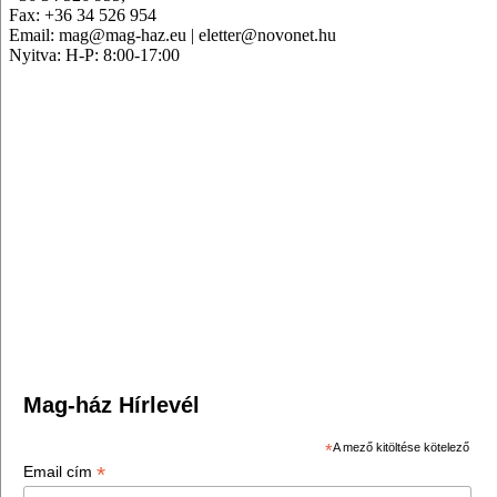
Fax: +36 34 526 954
Email: mag@mag-haz.eu | eletter@novonet.hu
Nyitva: H-P: 8:00-17:00
Mag-ház Hírlevél
*
A mező kitöltése kötelező
*
Email cím