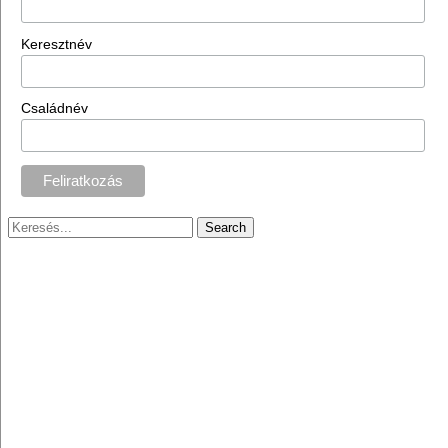
Keresztnév
Családnév