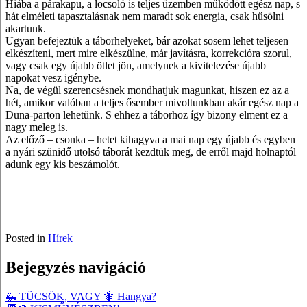
Hiába a párakapu, a locsoló is teljes üzemben működött egész nap, s
hát elméleti tapasztalásnak nem maradt sok energia, csak hűsölni
akartunk.
Ugyan befejeztük a táborhelyeket, bár azokat sosem lehet teljesen
elkészíteni, mert mire elkészülne, már javításra, korrekcióra szorul,
vagy csak egy újabb ötlet jön, amelynek a kivitelezése újabb
napokat vesz igénybe.
Na, de végül szerencsésnek mondhatjuk magunkat, hiszen ez az a
hét, amikor valóban a teljes ősember mivoltunkban akár egész nap a
Duna-parton lehetünk. S ehhez a táborhoz így bizony elment ez a
nagy meleg is.
Az előző – csonka – hetet kihagyva a mai nap egy újabb és egyben
a nyári szünidő utolsó táborát kezdtük meg, de erről majd holnaptól
adunk egy kis beszámolót.
Posted in
Hírek
Bejegyzés navigáció
🦗 TÜCSÖK, VAGY 🐜 Hangya?