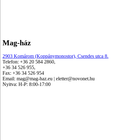
Mag-ház
2903 Komárom (Koppánymonostor), Csendes utca 8.
Telefon: +36 20 584 2860,
+36 34 526 955,
Fax: +36 34 526 954
Email: mag@mag-haz.eu | eletter@novonet.hu
Nyitva: H-P: 8:00-17:00