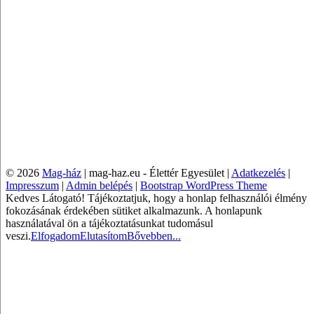
© 2026
Mag-ház
|
mag-haz.eu - Élettér Egyesület |
Adatkezelés
|
Impresszum
|
Admin belépés
|
Bootstrap WordPress Theme
Kedves Látogató! Tájékoztatjuk, hogy a honlap felhasználói élmény
fokozásának érdekében sütiket alkalmazunk. A honlapunk
használatával ön a tájékoztatásunkat tudomásul
veszi.
Elfogadom
Elutasítom
Bővebben...