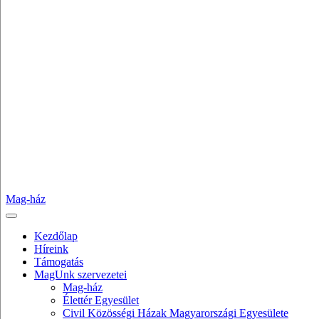
Mag-ház
Kezdőlap
Híreink
Támogatás
MagUnk szervezetei
Mag-ház
Élettér Egyesület
Civil Közösségi Házak Magyarországi Egyesülete