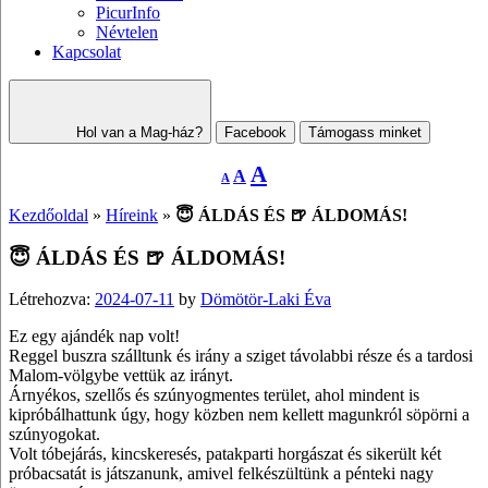
PicurInfo
Névtelen
Kapcsolat
Hol van a Mag-ház?
Facebook
Támogass minket
Decrease
Reset
Increase
A
A
A
font
font
size.
font
size.
Kezdőoldal
»
Híreink
»
😇 ÁLDÁS ÉS 🍺 ÁLDOMÁS!
size.
😇 ÁLDÁS ÉS 🍺 ÁLDOMÁS!
Létrehozva:
2024-07-11
by
Dömötör-Laki Éva
Ez egy ajándék nap volt!
Reggel buszra szálltunk és irány a sziget távolabbi része és a tardosi
Malom-völgybe vettük az irányt.
Árnyékos, szellős és szúnyogmentes terület, ahol mindent is
kipróbálhattunk úgy, hogy közben nem kellett magunkról söpörni a
szúnyogokat.
Volt tóbejárás, kincskeresés, patakparti horgászat és sikerült két
próbacsatát is játszanunk, amivel felkészültünk a pénteki nagy