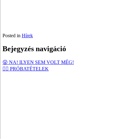
Posted in
Hírek
Bejegyzés navigáció
😲 NA! ILYEN SEM VOLT MÉG!
🏴‍☠️ PRÓBATÉTELEK