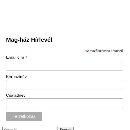
Mag-ház Hírlevél
*
A mező kitöltése kötelező
*
Email cím
Keresztnév
Családnév