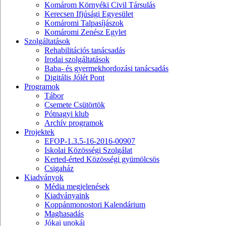
Komárom Környéki Civil Társulás
Kerecsen Ifjúsági Egyesület
Komáromi Talpasíjászok
Komáromi Zenész Egylet
Szolgáltatások
Rehabilitációs tanácsadás
Irodai szolgáltatások
Baba- és gyermekhordozási tanácsadás
Digitális Jólét Pont
Programok
Tábor
Csemete Csütörtök
Pótnagyi klub
Archív programok
Projektek
EFOP-1.3.5-16-2016-00907
Iskolai Közösségi Szolgálat
Kerted-érted Közösségi gyümölcsös
Csigaház
Kiadványok
Média megjelenések
Kiadványaink
Koppánmonostori Kalendárium
Maghasadás
Jókai unokái