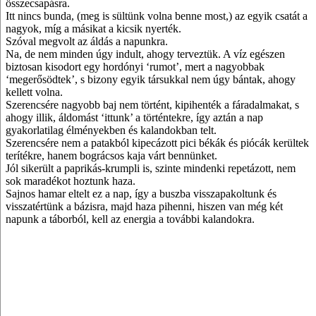
összecsapásra.
Itt nincs bunda, (meg is sültünk volna benne most,) az egyik csatát a
nagyok, míg a másikat a kicsik nyerték.
Szóval megvolt az áldás a napunkra.
Na, de nem minden úgy indult, ahogy terveztük. A víz egészen
biztosan kisodort egy hordónyi ‘rumot’, mert a nagyobbak
‘megerősödtek’, s bizony egyik társukkal nem úgy bántak, ahogy
kellett volna.
Szerencsére nagyobb baj nem történt, kipihenték a fáradalmakat, s
ahogy illik, áldomást ‘ittunk’ a történtekre, így aztán a nap
gyakorlatilag élményekben és kalandokban telt.
Szerencsére nem a patakból kipecázott pici békák és piócák kerültek
terítékre, hanem bográcsos kaja várt bennünket.
Jól sikerült a paprikás-krumpli is, szinte mindenki repetázott, nem
sok maradékot hoztunk haza.
Sajnos hamar eltelt ez a nap, így a buszba visszapakoltunk és
visszatértünk a bázisra, majd haza pihenni, hiszen van még két
napunk a táborból, kell az energia a további kalandokra.