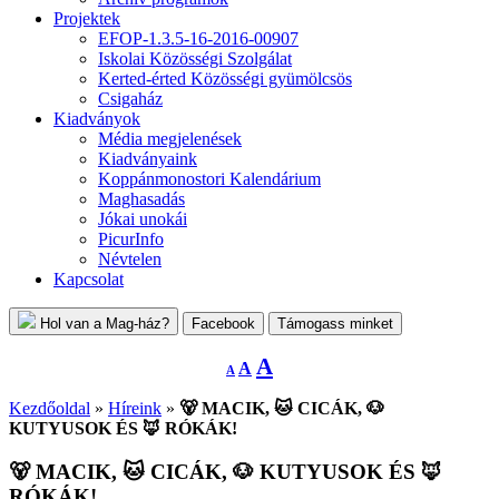
Projektek
EFOP-1.3.5-16-2016-00907
Iskolai Közösségi Szolgálat
Kerted-érted Közösségi gyümölcsös
Csigaház
Kiadványok
Média megjelenések
Kiadványaink
Koppánmonostori Kalendárium
Maghasadás
Jókai unokái
PicurInfo
Névtelen
Kapcsolat
Hol van a Mag-ház?
Facebook
Támogass minket
Decrease
Reset
Increase
A
A
A
font
font
size.
font
size.
Kezdőoldal
»
Híreink
»
🐻 MACIK, 🐱 CICÁK, 🐶
size.
KUTYUSOK ÉS 🦊 RÓKÁK!
🐻 MACIK, 🐱 CICÁK, 🐶 KUTYUSOK ÉS 🦊
RÓKÁK!