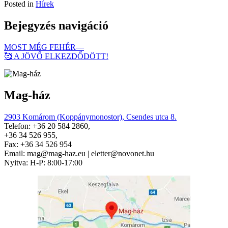
Posted in
Hírek
Bejegyzés navigáció
MOST MÉG FEHÉR—
🥰 A JÖVŐ ELKEZDŐDÖTT!
Mag-ház
2903 Komárom (Koppánymonostor), Csendes utca 8.
Telefon: +36 20 584 2860,
+36 34 526 955,
Fax: +36 34 526 954
Email: mag@mag-haz.eu | eletter@novonet.hu
Nyitva: H-P: 8:00-17:00