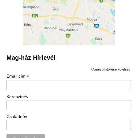
Mag-ház Hírlevél
*
A mező kitöltése kötelező
*
Email cím
Keresztnév
Családnév