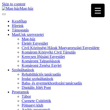
Skip to content
Mag-ház
Kezdőlap
Híreink
Támogatás
MagUnk szervezetei
Mag-ház
Élettér Egyesület
Civil Közösségi Házak Magyarországi Egyesülete
Komárom Környéki Civil Társulás
Kerecsen Ifjúsági Egyesület
Komáromi Talpasíjászok
Komáromi Zenész Egylet
Szolgáltatások
Rehabilitációs tanácsadás
Irodai szolgáltatások
Baba- és gyermekhordozási tanácsadás
Digitális Jólét Pont
Programok
Tábor
Csemete Csütörtök
Pótnagyi klub
Archív programok